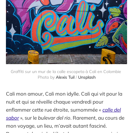
Graffiti sur un mur de la calle escopeta à Cali en Colombie 
Photo by 
Alexis Tuil
 / 
Unsplash
Cali mon amour, Cali mon idylle. Cali qui vit pour la
nuit et qui se réveille chaque vendredi pour
enflammer cette rue étroite, surnommée «
calle del
sabor
», sur le
bulevar del rio
. Rarement, au cours de
mon voyage, un lieu, m’avait autant fasciné.