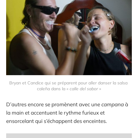
Bryan et Candice qui se préparent pour aller danser la salsa 
caleña dans la « 
calle del sabor 
»
D’autres encore se promènent avec une
campana
à
la main et accentuent le rythme furieux et
ensorcelant qui s’échappent des enceintes.