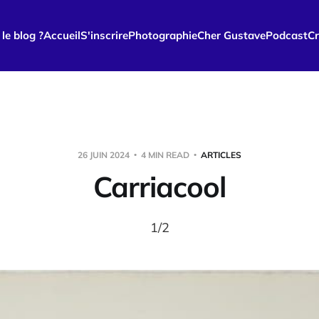
le blog ?
Accueil
S'inscrire
Photographie
Cher Gustave
Podcast
Cr
26 JUIN 2024
4 MIN READ
ARTICLES
Carriacool
1/2