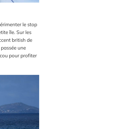
périmenter le stop
ite île. Sur les
cent british de
 à passée une
acou pour profiter