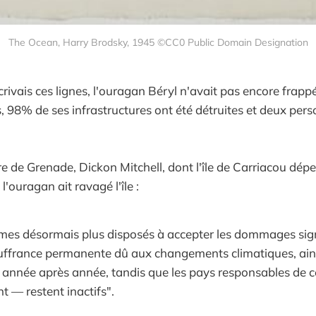
The Ocean, Harry Brodsky, 1945 ©CC0 Public Domain Designation
ivais ces lignes, l'ouragan Béryl n'avait pas encore frappé 
, 98% de ses infrastructures ont été détruites et deux per
re de Grenade, Dickon Mitchell, dont l'île de Carriacou dép
l'ouragan ait ravagé l'île :
s désormais plus disposés à accepter les dommages signif
ouffrance permanente dû aux changements climatiques, ains
 année après année, tandis que les pays responsables de c
nt — restent inactifs".