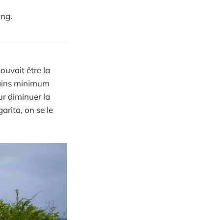
ing.
ouvait être la
 bains minimum
ur diminuer la
arita, on se le