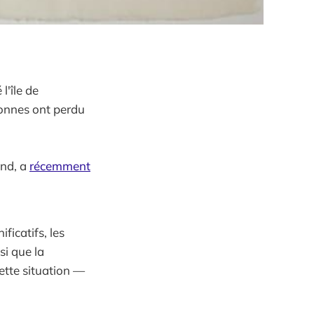
l'île de
sonnes ont perdu
end, a
récemment
icatifs, les
i que la
ette situation —