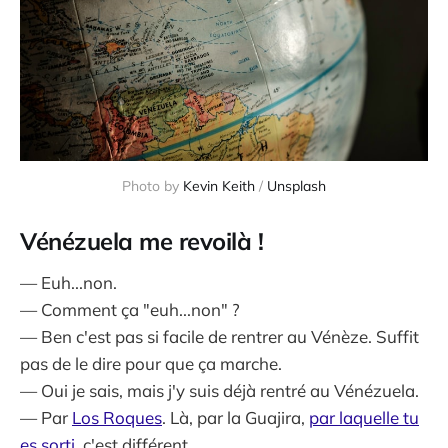
Photo by 
Kevin Keith
 / 
Unsplash
Vénézuela me revoilà !
— Euh...non.
— Comment ça "euh...non" ?
— Ben c'est pas si facile de rentrer au Vénèze. Suffit
pas de le dire pour que ça marche.
— Oui je sais, mais j'y suis déjà rentré au Vénézuela.
— Par
Los Roques
. Là, par la Guajira,
par laquelle tu
es sorti
, c'est différent.