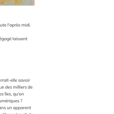
ute l'après midi.
dégagé laissent
rait-elle savoir
ue des milliers de
es îles, qu’on
numériques ?
 dans un apparent