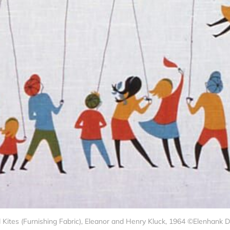
 Kites (Furnishing Fabric), Eleanor and Henry Kluck, 1964 ©Elenhank 