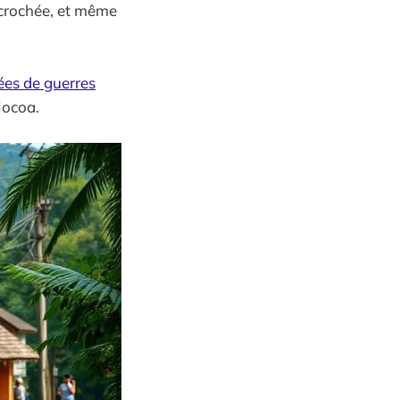
accrochée, et même
ées de guerres
Mocoa.