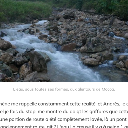
L'eau, sous toutes ses formes, aux alentours de Mocoa.
mène me rappelle constamment cette réalité, et Andrès, le 
l je fais du stop, me montre du doigt les griffures que cett
ci, une portion de route a été complètement lavée, là un pont
anciennement route, gît ? L'eau l'a creusé il y a à peine 1 a