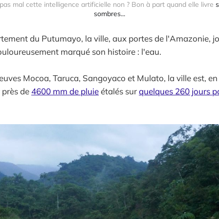
 mal cette intelligence artificielle non ? Bon à part quand elle livre 
s
sombres...
tement du Putumayo, la ville, aux portes de l'Amazonie, jo
uloureusement marqué son histoire : l'eau.
leuves Mocoa, Taruca, Sangoyaco et Mulato, la ville est, en
 près de
4600 mm de pluie
étalés sur
quelques 260 jours p