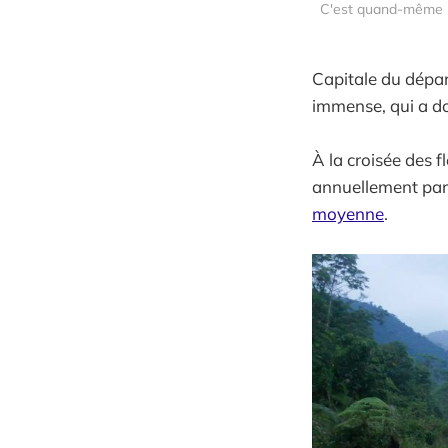
C'est quand-même pas
Capitale du dépar
immense, qui a do
À la croisée des f
annuellement par
moyenne
.