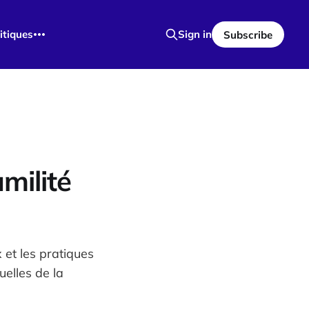
itiques
Sign in
Subscribe
milité
et les pratiques
uelles de la