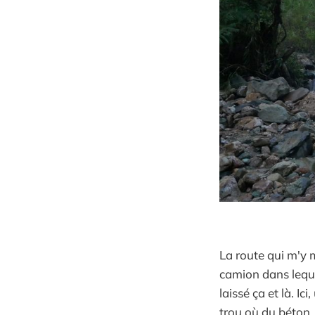
La route qui m'y 
camion dans leque
laissé ça et là. I
trou où du béton, 