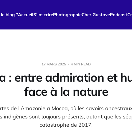
le blog ?
Accueil
S'inscrire
Photographie
Cher Gustave
Podcast
Cr
17 MARS 2025
4 MIN READ
 : entre admiration et hu
face à la nature
tes de l'Amazonie à Mocoa, où les savoirs ancestraux 
 indigènes sont toujours présents, autant que les séq
catastrophe de 2017.