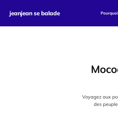
jeanjean se balade
Pourquoi 
Mocoa
Voyagez aux por
des peuples